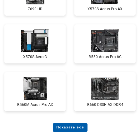
Z690 UD
X570S Aorus Pro AX
X570S Aero G
B550 Aorus Pro AC
B560M Aorus Pro AX
B660 DS3H AX DDR4