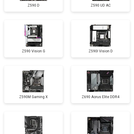
Z590 D
Z590 UD AC
Z590 Vision G
Z590I Vision D
Z590M Gaming X
Z690 Aorus Elite DDR4