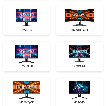
G24F-EK
G34WQC A-EK
G27FC-EK
G27QC A-EK
M34WQ-EK
M32Q-EK