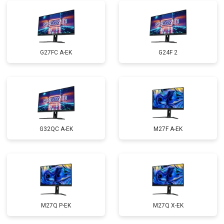
G27FC A-EK
G24F 2
G32QC A-EK
M27F A-EK
M27Q P-EK
M27Q X-EK