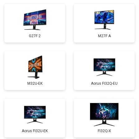
G27F 2
M27F A
M32U-EK
Aorus FI32Q-EU
Aorus FI32U-EK
FI32Q-X